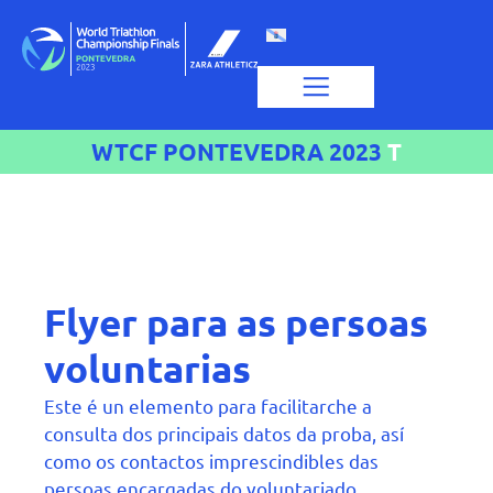
WTCF PONTEVEDRA 2023
T
o
p
Flyer para as persoas
voluntarias
Este é un elemento para facilitarche a
consulta dos principais datos da proba, así
como os contactos imprescindibles das
persoas encargadas do voluntariado.